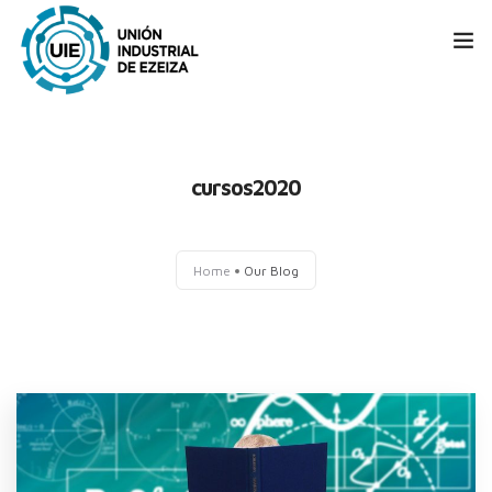
Home
Cómo Asociarse
cursos2020
Nuestros Asociados
Home
Our Blog
Nuestros Servicios
Contacto
UIPBA